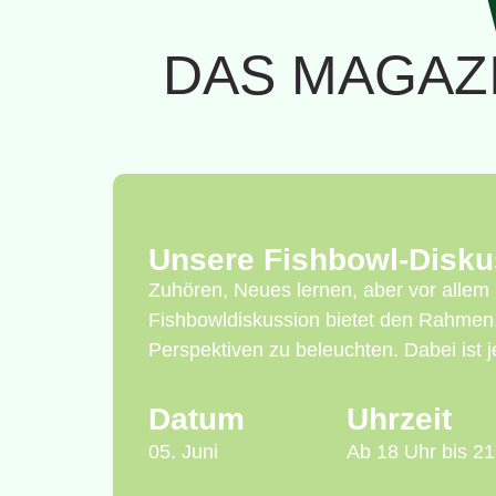
DAS MAGAZI
Unsere Fishbowl-Disku
Zuhören, Neues lernen, aber vor allem
Fishbowldiskussion bietet den Rahmen,
Perspektiven zu beleuchten. Dabei ist 
Datum
Uhrzeit
05. Juni
Ab 18 Uhr bis 21