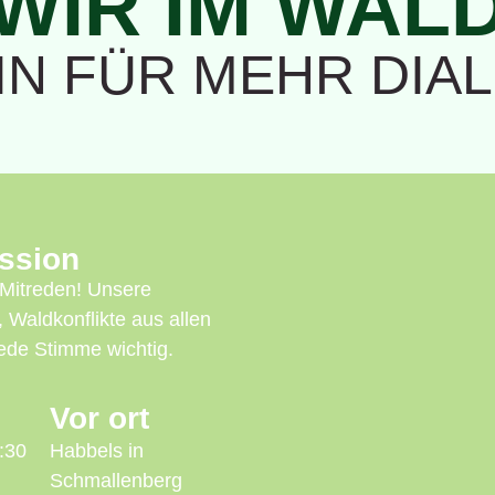
WIR IM WAL
N FÜR MEHR DIA
ssion
 Mitreden! Unsere
 Waldkonflikte aus allen
jede Stimme wichtig.
Vor ort
:30
Habbels in
Schmallenberg