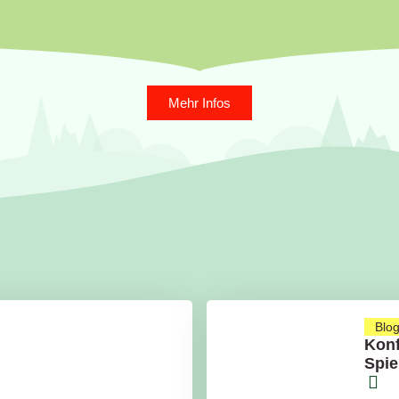
Mehr Infos
Blo
Konf
Spie