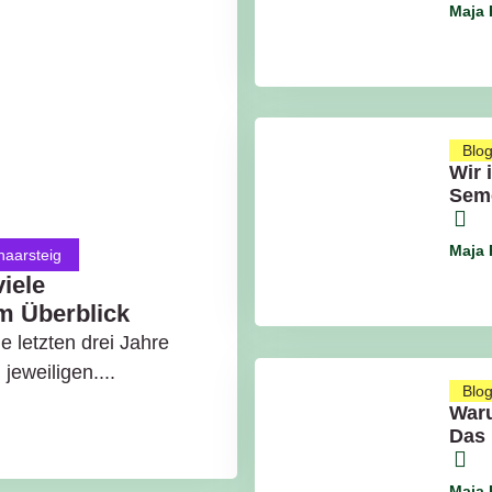
Maja 
Blo
Wir 
Seme
Maja 
haarsteig
viele
m Überblick
ie letzten drei Jahre
jeweiligen....
Blo
Waru
Das 
Maja 