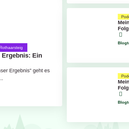
Pod
Mein
Folg
Blog
Rothaarsteig
 Ergebnis: Ein
ser Ergebnis” geht es
Pod
..
Mein
Folg
Blog