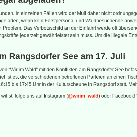
bunden. In einzelnen Fällen wird der Müll daher nicht ordnung
ts abgeladen, wenn kein Forstpersonal und Waldbesuchende anw
in Problem. Das Verbotsschild an der Einfahrt werde oft überseh
tungskräfte jederzeit gewährleistet sein muss. Um die illegale
m Rangsdorfer See am 17. Juli
n “Wir im Wald” mit den Konflikten am Rangsdorfer See befass
iel ist es, die verschiedenen betroffenen Parteien an einen T
6:15 bis 17:45 Uhr in der Kulturscheune in Rangsdorf statt. 
illst, folge uns auf Instagram (
@wirim_wald
) oder Facebook!