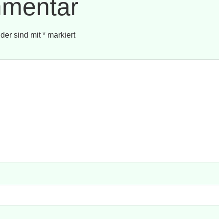
mmentar
lder sind mit
*
markiert